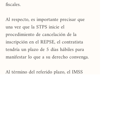
fiscales.
Al respecto, es importante precisar que 
una vez que la STPS inicie el 
procedimiento de cancelación de la 
inscripción en el REPSE, el contratista 
tendría un plazo de 5 días hábiles para 
manifestar lo que a su derecho convenga.
Al término del referido plazo, el IMSS 
generará nueva Opinión de cumplimiento y 
si ésta mostrara que no se llevó a cabo la 
regularización procedente por parte del 
prestador del servicio, informará a la STPS 
para que ésta proceda a la cancelación 
inmediata del registro.
Concluye el Boletín Conjunto en comento 
expresando que las acciones coordinadas 