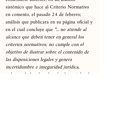
sistémico que hace al Criterio Normativo 
en comento, el pasado 24 de febrero; 
análisis que publicara en su página oficial y 
en el cual concluye que 
“... no atiende al 
alcance que deben tener en general los 
criterios normativos; no cumple con el 
objetivo de ilustrar sobre el contenido de 
las disposiciones legales y genera 
incertidumbre e inseguridad jurídica, 
vulnerando los derechos fundamentales de 
los patrones.”
, y sugiere al INFONAVIT 
dejarlo sin efectos.
La referida Procuraduría, en ejercicio de 
sus atribuciones, notificó el referido 
Análisis Sistémico al Director General y al 
Subdirector General de Recaudación 
Fiscal, ambos del INFONAVIT, 