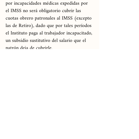
por incapacidades médicas expedidas por 
el IMSS no será obligatorio cubrir las 
cuotas obrero patronales al IMSS (excepto 
las de Retiro), dado que por tales períodos 
el Instituto paga al trabajador incapacitado, 
un subsidio sustitutivo del salario que el 
patrón deja de cubrirle.
Finalmente, se apunta el hecho de que en 
el Criterio Normativo motivo de la 
presente Circular, también se precisa que 
la base salarial para el pago de las 
aportaciones en estos casos, será el salario 
con el cual está inscrito el trabajador.
Les recordamos que CASS Abogados 
cuenta con un área específica de auditoria 
preventiva, con el objeto de detectar 
posibles desviaciones en el cumplimiento 
de las obligaciones que impone la Ley y los 