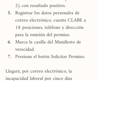
2) con resultado positivo.
Registrar los datos personales de 
correo electrónico, cuenta CLABE a 
18 posiciones, teléfono y dirección 
para la emisión del permiso.
Marca la casilla del Manifiesto de 
veracidad.
Presiona el botón Solicitar Permiso.
Llegará, por correo electrónico, la 
incapacidad laboral por cinco días 
naturales, misma que el trabajdor deberá 
entregar al patrón. Recordamos que de 
confrormidad con la Ley del Seguro Social, 
las enfermedades generales dan derecho a 
partir del cuarto día a un subsidio, a cargo 
del IMSS, por el 60% del salario con el 
que cotiza el trabajdor.